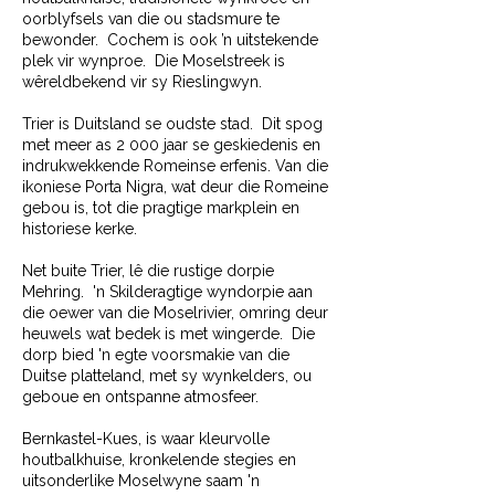
oorblyfsels van die ou stadsmure te
bewonder. Cochem is ook ’n uitstekende
plek vir wynproe. Die Moselstreek is
wêreldbekend vir sy Rieslingwyn.
Trier is Duitsland se oudste stad. Dit spog
met meer as 2 000 jaar se geskiedenis en
indrukwekkende Romeinse erfenis. Van die
ikoniese Porta Nigra, wat deur die Romeine
gebou is, tot die pragtige markplein en
historiese kerke.
Net buite Trier, lê die rustige dorpie
Mehring. 'n Skilderagtige wyndorpie aan
die oewer van die Moselrivier, omring deur
heuwels wat bedek is met wingerde. Die
dorp bied 'n egte voorsmakie van die
Duitse platteland, met sy wynkelders, ou
geboue en ontspanne atmosfeer.
Bernkastel-Kues, is waar kleurvolle
houtbalkhuise, kronkelende stegies en
uitsonderlike Moselwyne saam 'n