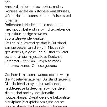
het.
Amsterdam bekoor besoekers met sy
ikoniese kanale en historiese kanaalhuises,
wêreldklas museums en meer fietse as wat
jy kan tel.
Rotterdam is Nederland se moderne
metropool, bekend vir sy indrukwekkende
argitektuur, besige hawe en
vooruitstrewende karakter.
Keulen is 'n lewendige stad in Duitsland,
aan die oewer van die Ryn. Met sy ryk
geskiedenis, ’n gesellige ou stad en veral
bekend vir die majestueuse Keulense
Katedraal – een van Europa se mees
indrukwekkende, Gotiese geboue.
Cochem is ’n asemrowende dorpie wat in
die Moselriviervallei van Duitsland geleë is.
Dit is bekend vir sy indrukwekkende,
middeleeuse kasteel, terraswingerde en
die ou stad met sy karaktervolle
houtbalkhuise. Dwaal deur die bekoorlike
Marktplatz (Markplein) om 17de-eeuse
houtbalkhuise, tradisionele wynkroeë en