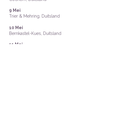
9 Mei
Trier & Mehring, Duitsland
10 Mei
Bernkastel-Kues, Duitsland
11 Mei
Koblenz, Duitsland
12 Mei
Nijmegen, Nederland
13 Mei
Amsterdam, Nederland
14 Mei
Rotterdam, Nederland
15 Mei
Emmerich, Duitsland
16 Mei
Keulen, Duitsland