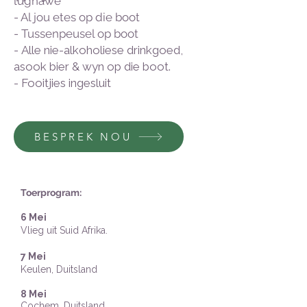
lughawe
- Al jou etes op die boot
- Tussenpeusel op boot
-
Alle nie-alkoholiese drinkgoed,
asook bier & wyn op die boot.
- Fooitjies ingesluit
BESPREK NOU
Toerprogram:
6 Mei
Vlieg uit
Su
id Afrika.
7 Mei
Keulen, Duitsland
8 Mei
Cochem, Duitsland