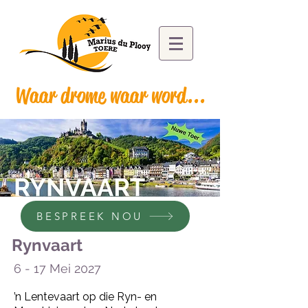
Waar drome waar word...
BESPREEK NOU
Rynvaart
6 - 17 Mei 2027
’n Lentevaart op die Ryn- en