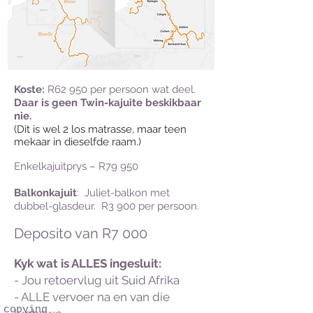
Koste:
R62 950 per persoon wat deel.
Daar is geen Twin-kajuite beskikbaar
nie.
(Dit is wel 2 los
matrasse, maar teen
mekaar in dieselfde raam.)
Enkelkajuitprys – R79 950
Balkonkajuit
: Juliet-balkon met
dubbel-glasdeur. R3 900 per persoon.
Deposito van R7
000
Kyk wat is ALLES ingesluit:
- Jou retoervlug uit Suid Afrika
- ALLE vervoer na en van die
copying