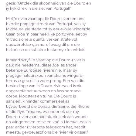
gesê: “Ontdek die skoonheid van die Douro en
jy kyk direk in die siel van Portugal!”
Met 'n riviervaart op die Douro, verken ons
hierdie pragtige streek van Portugal, van sy
Middeleeuse stede tot sy eeue-oue wingerde.
Gaan proe 'n paar heerlike portwyne, eet by
'n tradisionele quinta, verken strate vol
oudwêreldse sjarme, of waag dit om die
historiese en kulinêre lekkernye te ontdek.
Iemand skryf: “’n Vaart op die Douro-rivier is
dalk nie heeltemal dieselfde as ander
bekende Europese riviere nie, maar sy
pragtige natuurskoon van skuins wingerd-
terrasse gee dit ‘n voorsprong. Een van die
beste dinge van 'n Douro-riviervaart is die
ongerepte natuurskoon en fassinerende
dorpe, kloosters en tuine. Die Douro is
aansienlik minder kommersiëel as
byvoorbeeld die Donau, die Seine, die Rhône
of die Ryn. Trouens, wanneer ek oor my
Douro-riviervaart nadink, dink ek aan woude
en wingerde en rotse en voëls. Hoewel ons 'n
paar ander rivierbote teëgekom het, het dit
meestal gevoel asof ons die rivier vir onsself