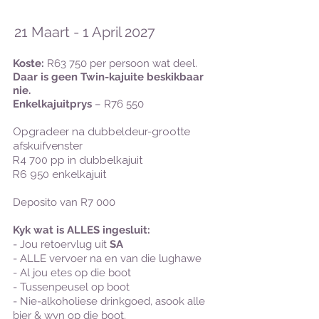
21 Maart - 1 April 2027
Koste:
R63 750 per persoon wat deel.
Daar is geen Twin-kajuite beskikbaar
nie.
Enkelkajuitprys
– R76 550
Opgradeer na dubbeldeur-grootte
afskuifvenster
R4 700 pp in dubbelkajuit
R6 950 enkelkajuit
Deposito van R7 000
Kyk wat is ALLES ingesluit:
- Jou retoervlug uit
SA
- ALLE vervoer na en van die lughawe
- Al jou etes op die boot
- Tussenpeusel op boot
- Nie-alkoholiese
drinkgoed, asook alle
bier & wyn
op die boot.