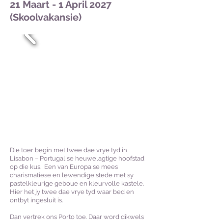
21 Maart - 1 April 2027
(Skoolvakansie)
Die toer begin met twee dae vrye tyd in
Lisabon – Portugal se heuwelagtige hoofstad
op die kus. Een van Europa se mees
charismatiese en lewendige stede met sy
pastelkleurige geboue en kleurvolle kastele.
Hier het jy twee dae vrye tyd waar bed en
ontbyt ingesluit is.
Dan vertrek ons Porto toe. Daar word dikwels