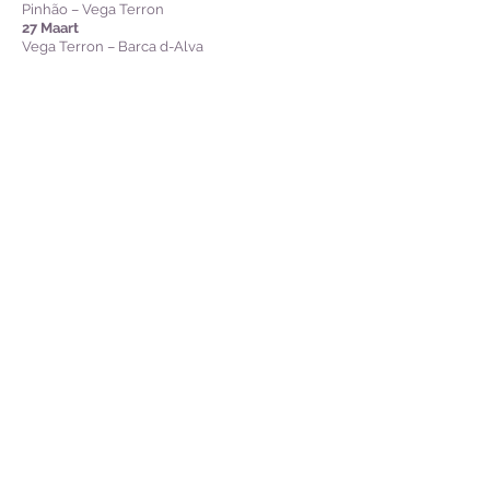
Pinhão – Vega Terron
27 Maart
Vega Terron – Barca d-Alva
28 Maart
Barca d-Alva – Pinhão
29 Maart
Pinhão – Régua – Bitetos
30 Maart
Bitetos – Cais da Lixa –
slaap op boot in Porto
31 Maart
Verlaat boot en bus na Lisabon vir
terugvlug
1 April
Terug in SA
BESPREEK NOU