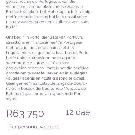
gehad het. En die Portugese is van die
warmste en vriendelikste mense wat ek in
Europa teëgekom het. Hulle lag maklik, vinnig
met 'n grappie, trots op hul land en wil seker
maak jy waardeer en geniet alles soveel soos
hulle.”
Ons begin in Porto, die tuiste van Portwyn,
straatkuns en "francesinhas" ('n Portugese
toebroodjie met brood, ham, biefstuk,
linguica-wors en gesmelte kaas bo-op). Porto
het 'n unieke atmosfeer met elegante
woonbuurte en groot villa's in smal
geplaveide straatjies. Porto is net die perfekte
grootte om te voet te verken en in sy stegies
vol geskiedenis en nostalgie rond te dwaal.
Gaan geniet ‘n aandstappie langs die Douro-
rivier, ‘n besoek die tradisonele Mercado do
Bolhão of gaan proe van sy bekende Port-
wyne.
R63 750
12
dae
Per persoon wat deel