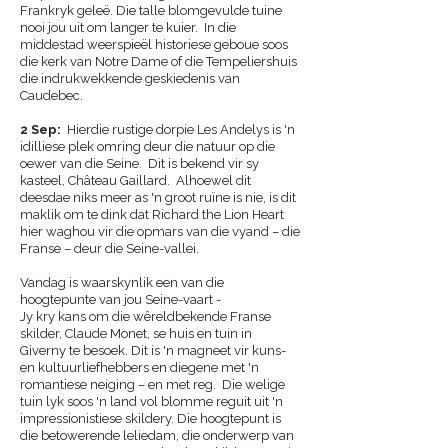
Frankryk geleë. Die talle blomgevulde tuine
nooi jou uit om langer te kuier. In die
middestad weerspieël historiese geboue soos
die kerk van Notre Dame of die Tempeliershuis
die indrukwekkende geskiedenis van
Caudebec.
2 Sep:
Hierdie rustige dorpie Les Andelys is 'n
idilliese plek omring deur die natuur op die
oewer van die Seine. Dit is bekend vir sy
kasteel, Château Gaillard. Alhoewel dit
deesdae niks meer as 'n groot ruïne is nie, is dit
maklik om te dink dat Richard the Lion Heart
hier waghou vir die opmars van die vyand – die
Franse – deur die Seine-vallei.
Vandag is waarskynlik een van die
hoogtepunte van jou Seine-vaart -
Jy kry kans om die wêreldbekende Franse
skilder, Claude Monet, se huis en tuin in
Giverny te besoek. Dit is 'n magneet vir kuns-
en kultuurliefhebbers en diegene met 'n
romantiese neiging – en met reg. Die welige
tuin lyk soos 'n land vol blomme reguit uit 'n
impressionistiese skildery. Die hoogtepunt is
die betowerende leliedam, die onderwerp van