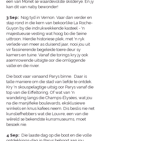
een van Monet se waardevolste skilderye. En jy
kan dit van naby bewonder!
3 Sep
:
Nog tyd in Vernon. Vaar dan verder en
stap rond in die kern van bekoorlike La Roche-
Guyon by die indrukwekkende kasteel - 'n
majestueuse vesting wat hoog bo die Seine
uittroon. Hierdie historiese plek, met 'n ryk
verlede van meer as duisend jaar, nooi jou uit
vir fassinerende begeleide toere deur sy
kamers en tuine. Vanaf die torings kry jy ook
asemrowende uitsigte oor die omliggende
vallei en die rivier.
Die boot vaar vanaand Parys binne. Daar is
talle maniere om die stad van liefde te ontdek.
Kry 'n skouspelagtige uitsig oor Parys vanaf die
top van die Eiffeltoring. Of wat van 'n
wandeling langs die Champs-Élysées, wat jou
na die manjifieke boulevards, eksklusiewe
winkels en knus kafees neem. Dis beslis nie net
kunsliefhebbers wat die Louvre, een van die
wêreld se bekendste kunsmuseums, moet
besoek nie.
4 Sep
:
Die laaste dag op die boot en die volle
ontdekkings-dag in Parys behoort aan jou.