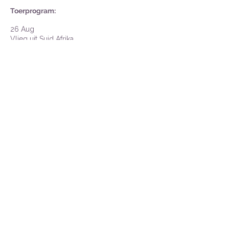
Toerprogram:
26 Aug
Vlieg uit
Su
id Afrika.
27 Aug
Land in Parys en vertrek die aand op ons
Seinevaart.
28 Aug
Aankoms in
Rouen.
29 Aug
Bly in Rouen.
30 Aug
Vaar van Rouen na
Le Havre.
31 Aug
Vertrek
laat-aand uit
Le Havre.
1 Sep
Arriveer vroegogend in Caudebec-en-
Caux en vertrek weer laataand.