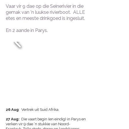
Vaar vir 9 dae op die Seinerivier in die
gemak van 'n luukse rivierboot. ALLE
etes en meeste drinkgoed is ingesluit.
En 2 aande in Parys.
26 Aug
: Vertrek uit Suid Afrika.
27 Aug
:
Die vaart begin (en eindig) in Parys en
verken vir 9 dae ‘n stukkie van Noord-
Frankryk. Talle stede, dorpe en landskappe