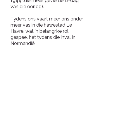
1944 (die mees gevierde D-dag
van die oorlog).
Tydens ons vaart meer ons onder
meer vas in die hawestad Le
Havre, wat 'n belangrike rol
gespeel het tydens die inval in
Normandië.