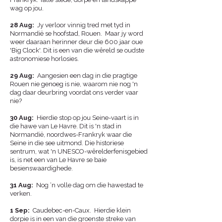
wag op jou.
​
28 Aug:
Jy verloor vinnig tred met tyd in
Normandië se hoofstad, Rouen. Maar jy word
weer daaraan herinner deur die 600 jaar oue
'Big Clock'. Dit is een van die wêreld se oudste
astronomiese horlosies.
​
29 Aug
:
Aangesien een dag in die pragtige
Rouen nie genoeg is nie, waarom nie nog 'n
dag daar deurbring voordat ons verder vaar
nie?
30 Aug
:
Hierdie stop op jou Seine-vaart is in
die hawe van Le Havre. Dit is 'n stad in
Normandië, noordwes-Frankryk waar die
Seine in die see uitmond. Die historiese
sentrum, wat 'n UNESCO-wêrelderfenisgebied
is, is net een van Le Havre se baie
besienswaardighede.
​
31 Aug
:
Nog ‘n volle dag om die hawestad te
verken.
1 Sep:
Caudebec-en-Caux. Hierdie klein
dorpie is in een van die groenste streke van