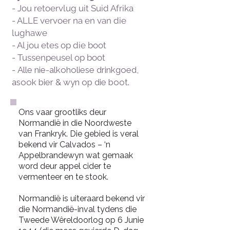
- Jou retoervlug uit Suid Afrika
- ALLE vervoer na en van die
lughawe
- Al jou etes op die boot
- Tussenpeusel op boot
-
Alle nie-alkoholiese drinkgoed,
asook bier & wyn op die boot.
Ons vaar grootliks deur
Normandië in die Noordweste
van Frankryk. Die gebied is veral
bekend vir Calvados – ‘n
Appelbrandewyn wat gemaak
word deur appel cider te
vermenteer en te stook.
Normandië is uiteraard bekend vir
die Normandië-inval tydens die
Tweede Wêreldoorlog op 6 Junie