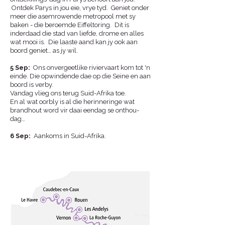
Ontdek Parys in jou eie, vrye tyd. Geniet onder
meer die asemrowende metropool met sy
baken - die beroemde Eiffeltoring. Dit is
inderdaad die stad van liefde, drome en alles
wat mooi is. Die laaste aand kan jy ook aan
boord geniet… as jy wil.
5 Sep:
Ons onvergeetlike riviervaart kom tot 'n
einde. Die opwindende dae op die Seine en aan
boord is verby.
Vandag vlieg ons terug Suid-Afrika toe.
En al wat oorbly is al die herinneringe wat
brandhout word vir daai eendag se onthou-
dag…
6 Sep
:
Aankoms in Suid-Afrika.