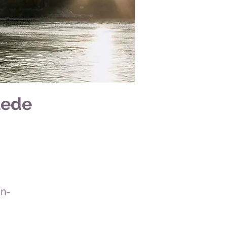
lede
on-