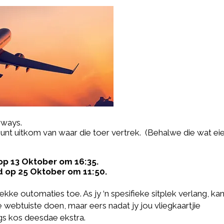
rways
.
punt uitkom van waar die toer vertrek. (Behalwe die wat ei
p 13 Oktober om 16:35.
d
op 25
Oktober
om 11:50.
ekke outomaties toe. As jy ‘n spesifieke sitplek verlang, ka
 webtuiste doen, maar eers nadat jy jou vliegkaartjie
ngs kos deesdae ekstra.