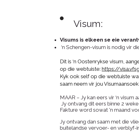
Visum:
Visums is elkeen se eie veran
‘n Schengen-visum is nodig vir di
Dit is ‘n Oostenrykse visum, aang
op die webtuiste:
https://visa.vf
Kyk ook self op die webtuiste wat
saam neem vir jou Visumaansoek. Di
MAAR – Jy kan eers vir ‘n visum a
Jy ontvang dit eers binne 2 weke 
Fakture word sowat 'n maand voor
Jy ontvang dan saam met die vlieg
buitelandse vervoer- en verblyf-