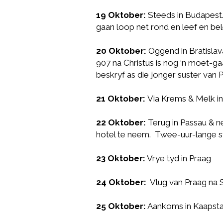
19 Oktober:
Steeds in Budapest.
gaan loop net rond en leef en bele
20 Oktober:
Oggend in Bratislava
907 na Christus is nog ‘n moet-ga
beskryf as die jonger suster van 
21 Oktober:
Via Krems & Melk in
22 Oktober:
Terug in Passau & n
hotel te neem. Twee-uur-lange s
23 Oktober:
Vrye tyd in Praag
24 Oktober:
Vlug van Praag na 
25 Oktober:
Aankoms in Kaapst