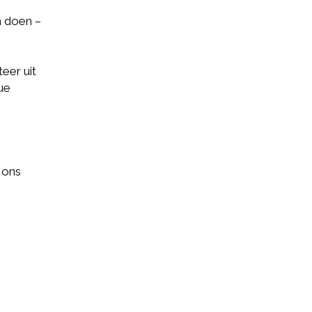
n doen –
eer uit
ue
 ons