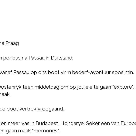
na Praag
 per bus na Passau in Duitsland.
vanaf Passau op ons boot vir ‘n bederf-avontuur soos min.
stenryk teen middeldag om op jou eie te gaan “explore”, 
maak.
die boot vertrek vroegaand.
 en meer vas in Budapest, Hongarye. Seker een van Europ
n en gaan maak “memories”.