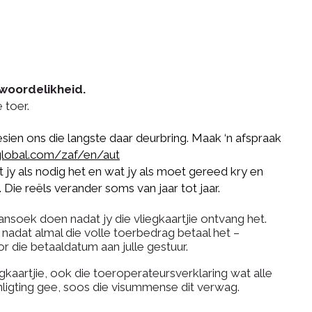
twoordelikheid.
e toer.
esien ons die langste daar deurbring. Maak ‘n afspraak
sglobal.com/zaf/en/aut
 jy als nodig het en wat jy als moet gereed kry en
e reëls verander soms van jaar tot jaar. ​​
ansoek doen nadat jy die vliegkaartjie ontvang het.
nadat almal die volle toerbedrag betaal het –
 die betaaldatum aan julle gestuur.
kaartjie, ook die toeroperateursverklaring wat alle
inligting gee, soos die visummense dit verwag.