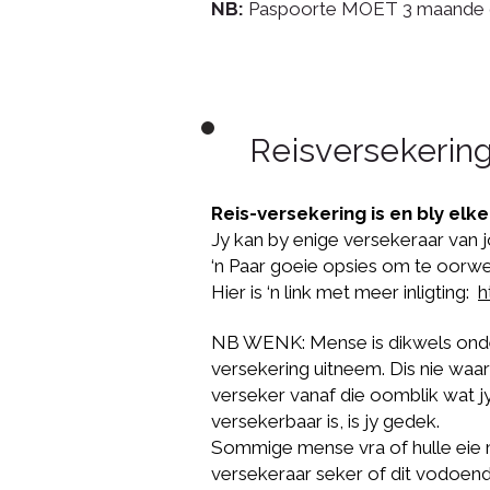
NB:
Paspoorte MOET 3 maande ge
Reisversekering
Reis-versekering is en bly el
Jy kan by enige versekeraar van 
‘n Paar goeie opsies om te oorwee
Hier is ‘n link met meer inligting:
h
NB WENK: Mense is dikwels onder 
versekering uitneem. Dis nie waar n
verseker vanaf die oomblik wat jy
versekerbaar is, is jy gedek.
Sommige mense vra of hulle eie 
versekeraar seker of dit vodoend