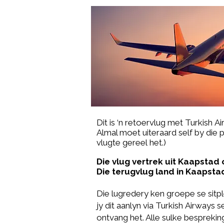
Dit is ‘n retoervlug met Turkish
Ai
Almal moet uiteraard self by die 
vlugte
gereel
het.)
Die vlug vertrek uit
Kaapstad
o
Die terugvlug land in
Kaapsta
​Die lugredery ken groepe se sitpl
jy dit aanlyn via
Turkish
Airways
se
ontvang het. Alle sulke bespreki