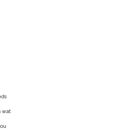
eds
n wat
jou