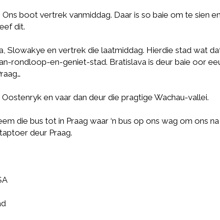
 Ons boot vertrek vanmiddag. Daar is so baie om te sien e
ef dit.
, Slowakye en vertrek die laatmiddag. Hierdie stad wat dat
an-rondloop-en-geniet-stad. Bratislava is deur baie oor ee
Praag…
 Oostenryk en vaar dan deur die pragtige Wachau-vallei.
eem die bus tot in Praag waar ‘n bus op ons wag om ons na
taptoer deur Praag.
SA
ad