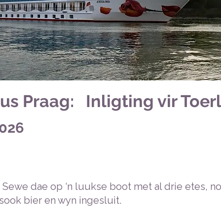
s Praag: Inligting vir Toer
2026
 Sewe dae op ‘n luukse boot met al drie etes, n
sook bier en wyn ingesluit.