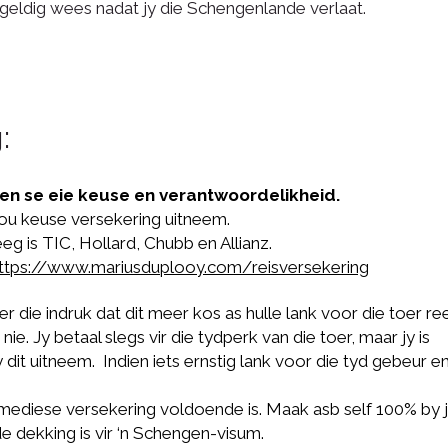
ldig wees nadat jy die Schengenlande verlaat.
:
keen se eie keuse en verantwoordelikheid.
jou keuse versekering uitneem.
g is TIC, Hollard, Chubb en Allianz.
ttps://www.mariusduplooy.com/reisversekering
die indruk dat dit meer kos as hulle lank voor die toer re
ie. Jy betaal slegs vir die tydperk van die toer, maar jy is
 dit uitneem. Indien iets ernstig lank voor die tyd gebeur e
mediese versekering voldoende is. Maak asb self 100% by 
e dekking is vir ‘n Schengen-visum.