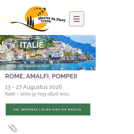
Waar drome waar word...
Italië
:
TOSKANE, CINQUE TERRE,
ROME, AMALFI, POMPEII
13 - 27 Augustus 2026
Italië – soos jy nog altyd wou
VOL BESPREEK | KLIEK HIER VIR WAGLYS