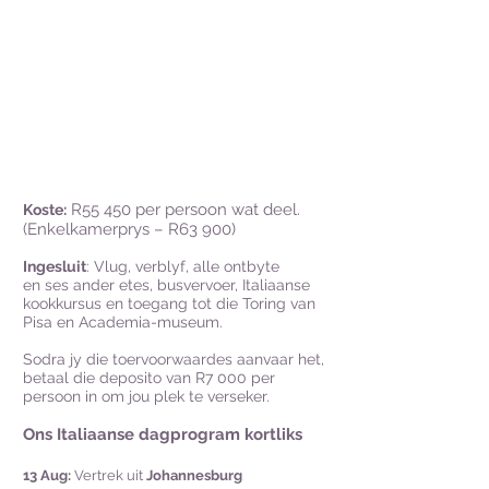
R55 450 per persoon wat deel.
Koste:
(Enkelkamerprys – R63 900)
Ingesluit
: Vlug, verblyf, alle ontbyte
en
ses ander etes, busvervoer, Italiaanse
kookkursus en toegang tot die Toring van
Pisa en Academia-museum.
Sodra jy die toervoorwaardes aanvaar het,
betaal die deposito van R7 000 per
persoon in om jou plek te verseker.
Ons Ita
liaanse dagprogram kortliks
13 Aug:
Vertrek uit
Johannesburg