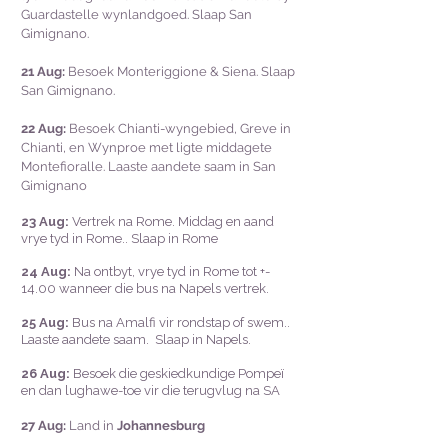
Guardastelle wynlandgoed. Slaap San
Gimignano.
21 Aug:
Besoek Monteriggione & Siena. Slaap
San Gimignano.
22 Aug:
Besoek Chianti-wyngebied, Greve in
Chianti, en Wynproe met ligte middagete
Montefioralle. Laaste aandete saam in San
Gimignano
23 Aug:
Vertrek na Rome. Middag en aand
vrye tyd in Rome.. Slaap in Rome
24 Aug:
Na ontbyt, vrye tyd in Rome tot +-
14.00 wanneer die bus na Napels vertrek.
25 Aug:
Bus na Amalfi vir rondstap of swem..
Laaste aandete saam. Slaap in Napels.
26 Aug:
Besoek die geskiedkundige Pompeї
en dan lughawe-toe vir die terugvlug na SA
27 Aug:
Land in
Johannesburg