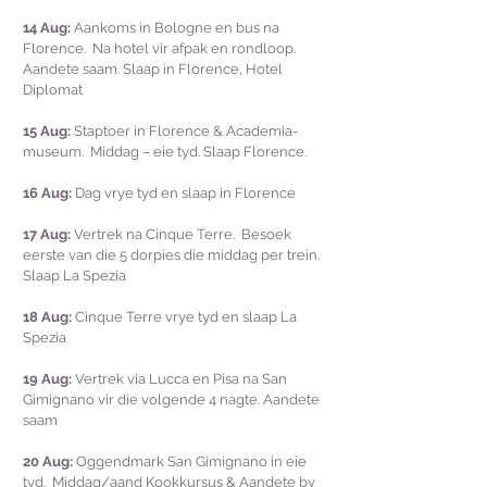
14 Aug:
Aankoms in Bologne en bus na
Florence. Na hotel vir afpak en rondloop.
Aandete saam. Slaap in Florence, Hotel
Diplomat
15 Aug:
Staptoer in Florence & Academia-
museum. Middag – eie tyd. Slaap Florence.
16 Aug:
Dag vrye tyd en slaap in Florence
17 Aug:
Vertrek na Cinque Terre. Besoek
eerste van die 5 dorpies die middag per trein.
Slaap La Spezia
18 Aug:
Cinque Terre vrye tyd en slaap La
Spezia
19 Aug:
Vertrek via Lucca en Pisa na San
Gimignano vir die volgende 4 nagte. Aandete
saam
20 Aug:
Oggendmark San Gimignano in eie
tyd. Middag/aand Kookkursus & Aandete by