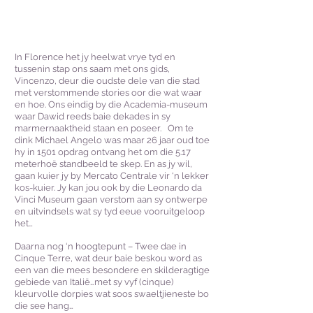
In Florence het jy heelwat vrye tyd en
tussenin stap ons saam met ons gids,
Vincenzo, deur die oudste dele van die stad
met verstommende stories oor die wat waar
en hoe. Ons eindig by die Academia-museum
waar Dawid reeds baie dekades in sy
marmernaaktheid staan en poseer. Om te
dink Michael Angelo was maar 26 jaar oud toe
hy in 1501 opdrag ontvang het om die 5.17
meterhoë standbeeld te skep. En as jy wil,
gaan kuier jy by Mercato Centrale vir ‘n lekker
kos-kuier. Jy kan jou ook by die Leonardo da
Vinci Museum gaan verstom aan sy ontwerpe
en uitvindsels wat sy tyd eeue vooruitgeloop
het…
Daarna nog ‘n hoogtepunt – Twee dae in
Cinque Terre, wat deur baie beskou word as
een van die mees besondere en skilderagtige
gebiede van Italië…met sy vyf (cinque)
kleurvolle dorpies wat soos swaeltjieneste bo
die see hang…