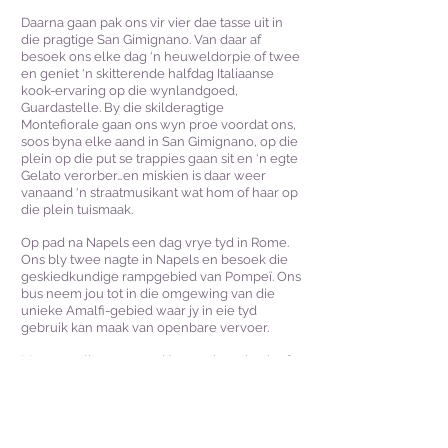
Daarna gaan pak ons vir vier dae tasse uit in
die pragtige San Gimignano. Van daar af
besoek ons elke dag ‘n heuweldorpie of twee
en geniet ‘n skitterende halfdag Italiaanse
kook-ervaring op die wynlandgoed,
Guardastelle. By die skilderagtige
Montefiorale gaan ons wyn proe voordat ons,
soos byna elke aand in San Gimignano, op die
plein op die put se trappies gaan sit en ‘n egte
Gelato verorber…en miskien is daar weer
vanaand ‘n straatmusikant wat hom of haar op
die plein tuismaak.
Op pad na Napels een dag vrye tyd in Rome.
Ons bly twee nagte in Napels en besoek die
geskiedkundige rampgebied van Pompeї. Ons
bus neem jou tot in die omgewing van die
unieke Amalfi-gebied waar jy in eie tyd
gebruik kan maak van openbare vervoer.
Maar om alles wat voorlê te probeer beskryf
is ‘n onbegonne taak…. Want hoe beskryf
mens die lekkerste kuier, lekker eet en
drinkgoed, die emosionele gevoel van iets
wat jy vir altyd probeer vasvang, en nuwe
ervarings wat spruit uit eeue-oue geboue en